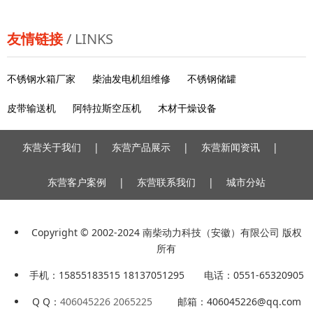
21.1%，直接拖累水泥需求，水泥需求小幅下滑。截至
2018年上半年*累计水泥产量9.97亿吨，同比下降0.6%，
降幅较1-5月有所收窄；其中北方地区水泥需求跌幅较大，
友情链接
/ LINKS
东北、西北、华北增速分别为-12.85%、-11.81%和-5.2
不锈钢水箱厂家
柴油发电机组维修
不锈钢储罐
皮带输送机
阿特拉斯空压机
木材干燥设备
东营关于我们
|
东营产品展示
|
东营新闻资讯
|
东营客户案例
|
东营联系我们
|
城市分站
Copyright © 2002-2024 南柴动力科技（安徽）有限公司 版权
所有
手机：15855183515 18137051295 电话：0551-65320905