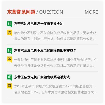
东营常见问题
/ QUESTION
MORE
东营汽油发电机发一度电要多少油
物料筛分不到位，不仅会降低成品物料的品质，更会造成
很大的浪费，影响生产效益。如何提高振动筛筛分效果？
在使用振动筛进行筛分作业时，可根据实际情况，结合物
料的特性以及振动筛的特点采取合理措施，在保证处理能
东营汽油发电机不发电的故障原因有哪些？
力的前提下提高其振动筛的筛分效果。影响振动筛筛分效
一般砂石生产线主要包括给料-破碎-制砂-筛洗-输送等几个
率的因素：物料因素、设备因素。其中物料因素又有物料
关键环节具体设备选择可根据自身工艺需求进行量身设计
含水量、堆积密度、粒度、颗粒形状4各方面影响筛分效
搭配选择。砂石生产求环保，封闭设计来助力对砂石厂来
果。1.物料含水量：在进行干法筛分时，物料含水率高
说，环保主要限制在扬尘和噪音两方面，通常封闭式生产
东营玉柴发电机厂家销售联系电话方式
即可实现很大程度上的绿色环保。1.多效除尘设备的安装
2018年上半年,房地产投资增速较2017年同期显著提升，
是必备的，同时生产线采用局部封闭式设计，采用粉尘罩
名义增速达9.7%，但与水泥需求紧密相关的基建投资大幅
将产生的粉尘进行收集，可减少很大程度上粉尘污染；2.
下降,同比增速仅7.3%，增速远低于2017年同期的
密闭的板房设计可明显降低噪音污染，实现砂