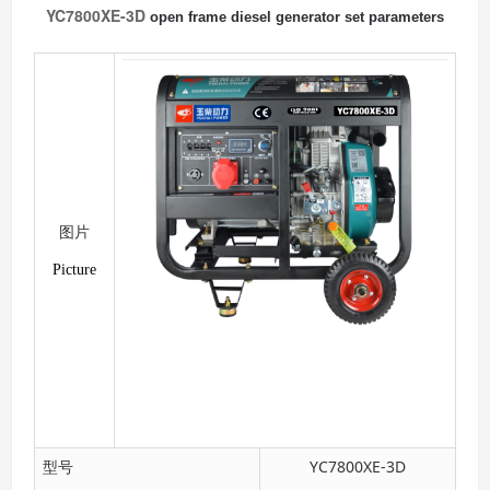
YC7800XE-3D
open frame diesel generator set parameters
图片
Picture
YC7800XE-3D
型号