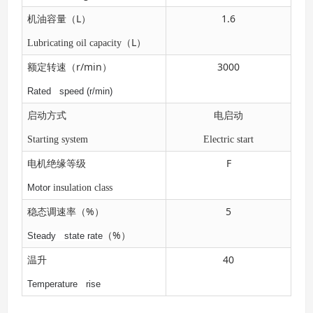
L
1.6
机油容量（
）
L
Lubricating oil capacity
（
）
r/min
3000
额定转速（
）
Rated speed (r/min)
启动方式
电启动
Starting system
Electric start
F
电机绝缘等级
Motor
insulation class
%
5
稳态调速率（
）
%
Steady state rate
（
）
40
温升
Temperature rise