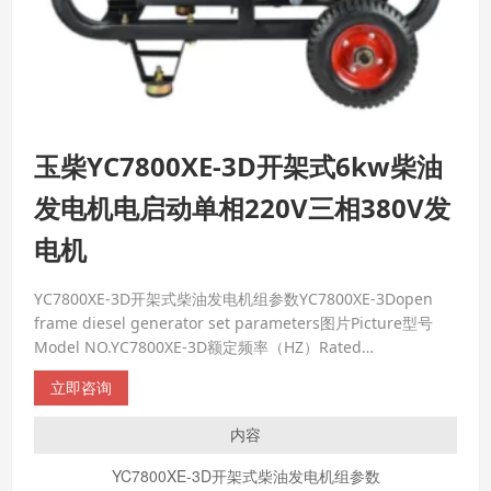
玉柴YC7800XE-3D开架式6kw柴油
发电机电启动单相220V三相380V发
电机
YC7800XE-3D开架式柴油发电机组参数YC7800XE-3Dopen
frame diesel generator set parameters图片Picture型号
Model NO.YC7800XE-3D额定频率（HZ）Rated
frequency（HZ）50额定电压（V）Rated voltage（V）
立即咨询
220/380额定电流（A）Rated current（A）22.7/9.5额定功率
内容
YC7800XE-3D
开架式柴油发电机组参数