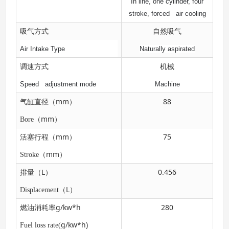
In line, one cylinder, four
stroke, forced air cooling
吸气方式
自然吸气
Air Intake Type
Naturally aspirated
调速方式
机械
Speed adjustment mode
Machine
mm
88
气缸直径（
）
mm
Bore
（
）
mm
75
活塞行程（
）
mm
Stroke
（
）
L
0.456
排量（
）
L
Displacement
（
）
g/kw*h
280
燃油消耗率
g/kw*h)
Fuel loss rate(